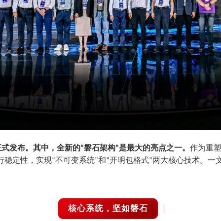
正式发布。其中，全新的
磐石架构
是最大的亮点之一。
作为重
“
”
行稳定性，实现
不可变系统
和
开明包格式
两大核心技术。一
“
”
“
”
核心系统，坚如磐石