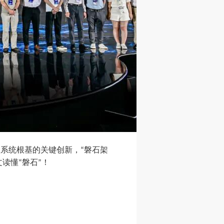
塑系统根基的关键创新，
磐石架
“
文读懂
磐石
！
“
”