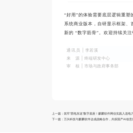
“好用”的体验需要底层逻辑重塑的
系统商业版本，自研显示框架、
新的 “数字筋骨”。欢迎持续关
通讯员
| 李若溪
来 源
| 终端研发中心
审 核
| 市场与政府事务部
上一篇：
筑牢“西电东送”数字底座！麒麟软件网信实践入选电
下一篇：
万兴科技与麒麟软件达成战略合作，共探国产AI创意