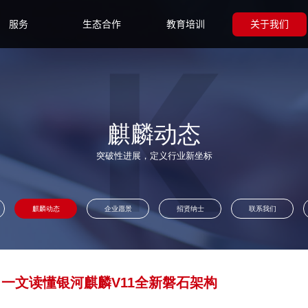
服务
生态合作
教育培训
关于我们
麒麟动态
突破性进展，定义行业新坐标
麒麟动态
企业愿景
招贤纳士
联系我们
一文读懂银河麒麟V11全新磐石架构