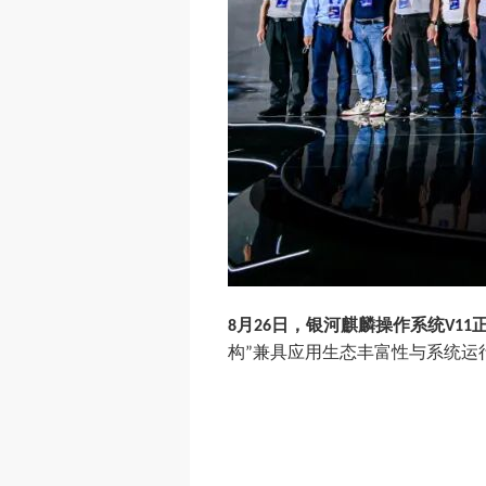
月
日，银河麒麟操作系统
8
26
V11
构
兼具应用生态丰富性与系统运
”