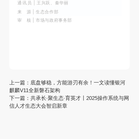
通讯员
|
王兴跃、秦华丽
来 源
| 生态合作部
审 核
| 市场与政府事务部
上一篇：
底盘够稳，方能游刃有余！一文读懂银河
麒麟V11全新磐石架构
下一篇：
共承长·聚生态·育英才丨2025操作系统与网
信人才生态大会智启新章