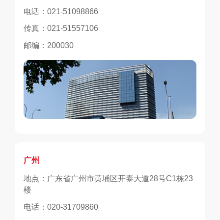
电话：021-51098866
传真：021-51557106
邮编：200030
广州
地点：广东省广州市黄埔区开泰大道28号C1栋23
地点：河南省郑州市管城回族区中原金融产业园9
地点：江西省南昌市红谷滩区九龙湖大道VR产业
地点：黑龙江省哈尔滨市南岗区红军街15号奥威
地点：吉林省长春市南关区人民大街10606东北亚
地点：沈阳市沈河区青年大街185-2号茂业中心20
地点：内蒙古呼和浩特赛罕区新华东街南万达广场
地点：乌鲁木齐市水磨沟区浙商大厦4号楼3层306
地点：银川市兴庆区上海东路619号中环大厦15A
地点：青海省西宁城西区胜利路21号蓝宝石大酒
地点：甘肃省兰州市城关区天水中路3号盛达中心
地点：陕西省西安市高新区锦业路1号都市之门B
地点：西藏拉萨市国际总部城第三栋1单元11层7
地点：四川省成都市蜀锦路88号新中泰国际大厦A
地点：重庆市渝中区化龙桥街道虎踞路68号15-1
地点：贵州省贵阳市观山湖区林城西路摩根中心B
地点：云南省昆明市官渡区珥季路大都二期1号写
地点：山西省太原市小店区龙城大街111号中海商
地点：河北省石家庄市长安区平安北大街7号安兴
地点：山东省济南市中国(山东)自由贸易试验区济
地点：安徽省合肥市包河区金融港B2-910室
地点：江苏省南京市雨花台区西善桥街道七贤街
地点：湖北省武汉市武昌区汉街国际总部F座1201
地点：浙江省杭州市萧山区城厢街道金城路39号
地点：福建省福州市鼓楼区五四路159号世界金龙
地点：广西南宁市良庆区平乐大道15号五象绿地
地点：海南省海口市美兰区国兴大道15A号全球贸
地点：广东省深圳市南山区粤海街道科技园社区科
地点：厦门市思明区湖滨北路106号226室
楼
号楼10-11层
基地3号楼5层
斯发展大厦23层F座
国际金融中心3号楼北门二层251
层A1单元
写字楼B座20层04、05号房间
室、307室
层04号房
店19楼1905房屋
C座15层1513室
座10层1009室
号房
座604
＃、15-2＃、15-3＃、15-4＃
栋第13层办公室四、办公室五
字楼903室
务中心A座09层06单元
城市广场A座2403室
南片区经十东路8000号龙奥金座2-701
18号中海雨花中心17楼
紫橙国际商务中心2号楼19楼1903室
大厦27层B2单元
中心1号楼1210号房
易之窗大厦九层9001A
发路3号中电长城大厦A-2501
电话：18362094721
电话：15380904072
电话：18059801998
电话：020-31709860
电话：0371-63316340
电话：13732935166
电话：13304515883
电话：13610720303
电话：18102463118
电话：18515987921
电话：0991-2202298
电话：18569918666
电话：18569918666
电话：18569918666
电话：18066556626
电话：18721049368
电话：18513517348
电话：18623559599
电话：0851-86798381
电话：13378719318
电话：18595515666
电话：18515987921
电话：13205315136
电话：13770996393
电话：13819141549
电话：18059801998
电话：0771-3390869
电话：0898-65341036
电话：0755-86951670
邮编：230051
邮编：430062
邮编：361013