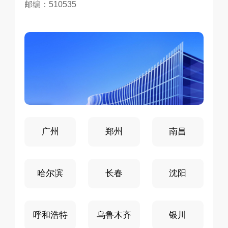
邮编：510535
邮编：450099
邮编：330038
邮编：150001
邮编：130022
邮编：110016
邮编：010010
邮编：830004
邮编：750001
邮编：810001
邮编：730099
邮编：710075
邮编：851414
邮编：610041
邮编：400043
邮编：550081
邮编：650214
邮编：030032
邮编：050011
邮编：250002
邮编：210041
邮编：311203
邮编：350003
邮编：530219
邮编：570203
邮编：518057
广州
郑州
南昌
哈尔滨
长春
沈阳
呼和浩特
乌鲁木齐
银川