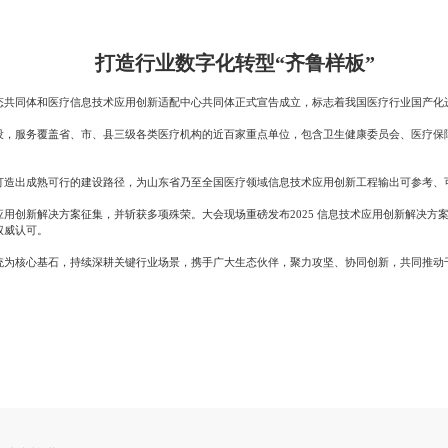
打造行业数字化转型“齐鲁样板”
态共同体和医疗信息技术应用创新适配中心共同体正式宣告成立，标志着我国医疗行业国产化
设，服务覆盖省、市、县三级各类医疗机构的近百家重点单位，包含卫生健康委员会、医疗保
打造出成熟可行的建设路径，为山东省乃至全国医疗领域信息技术应用创新工程输出可参考、
用创新解决方案征集，并斩获多项殊荣。大会现场重磅发布2025 信息技术应用创新解决方
权威认可。
统为核心基石，持续深耕关键行业场景，携手广大生态伙伴，聚力攻坚、协同创新，共同推动