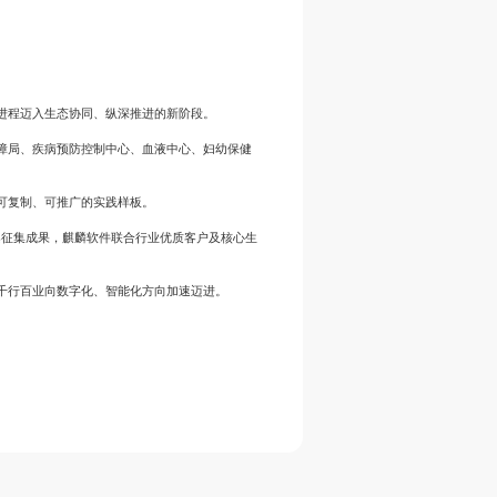
进程迈入生态协同、纵深推进的新阶段。
障局、疾病预防控制中心、血液中心、妇幼保健
可复制、可推广的实践样板。
案征集成果，麒麟软件联合行业优质客户及核心生
千行百业向数字化、智能化方向加速迈进。