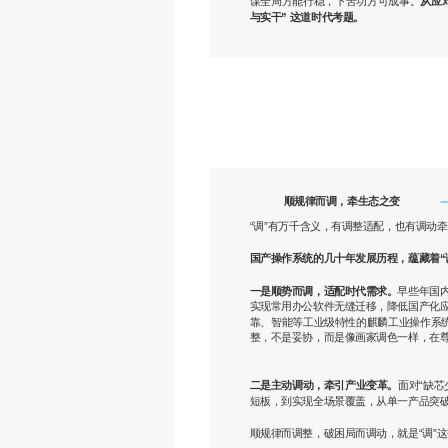
谋全局方能行稳，下苦功方可成事。
从应
与实干” 这道时代考题。
顺规律而调，牵生态之变
“调”有万千含义，有调整适配，也有调动
国产操作系统的几十年发展历程，蕴藏着“
一是顺势而调，
适配时代需求。
早些年国
实现常用办公软件无缝迁移，降低国产化
靠、智能等工业级特性的麒麟工业操作系统
整，不是妥协，而是像画家调色一样，在
二是主动调动，
牵引产业变革。
面对“缺
短板，到实现全场景覆盖，从单一产品突破
顺规律而调整，破困局而调动，就是“调”