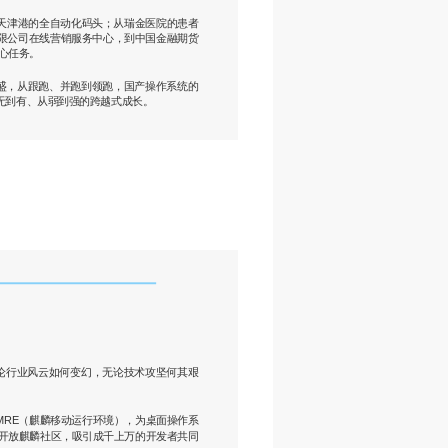
到天津港的全自动化码头；从瑞金医院的患者
有限公司在线营销服务中心，到中国金融期货
心任务。
盛，从跟跑、并跑到领跑，国产操作系统的
无到有、从弱到强的跨越式成长。
论行业风云如何变幻，无论技术攻坚何其艰
MRE（麒麟移动运行环境），为桌面操作系
开放麒麟社区，吸引成千上万的开发者共同