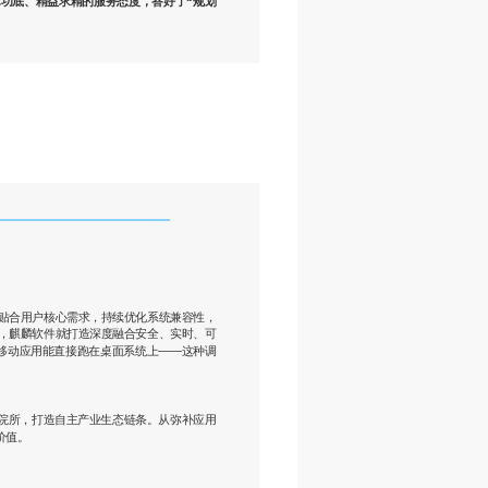
术功底、精益求精的服务态度，答好了“规划
贴合用户核心需求，持续优化系统兼容性，
，麒麟软件就打造深度融合安全、实时、可
让移动应用能直接跑在桌面系统上——这种调
研院所，打造自主产业生态链条。从弥补应用
价值。