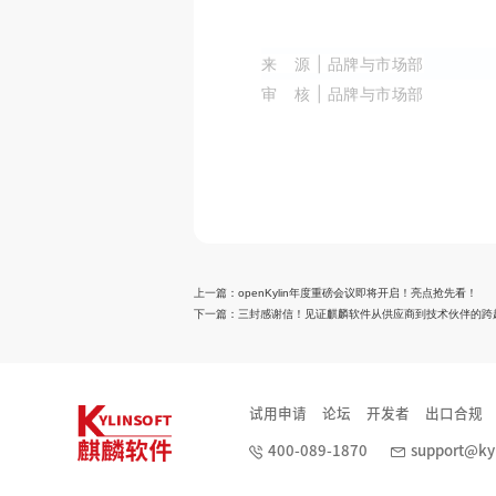
来 源
| 品牌与市场部
审 核
| 品牌与市场部
上一篇：
openKylin年度重磅会议即将开启！亮点抢先看！
下一篇：
三封感谢信！见证麒麟软件从供应商到技术伙伴的跨
试用申请
论坛
开发者
出口合规
400-089-1870
support@kyl