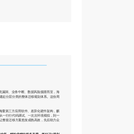
着系统漏洞、业务中断、数据风险接踵而至，海
建起分层分类的整体迁移规划体系。这份周
、海量第三方应用软件、差异化硬件架构，麒
从一行行代码调试、一次次环境模拟，到一
让整套迁移方案愈发成熟高效，先后助力众