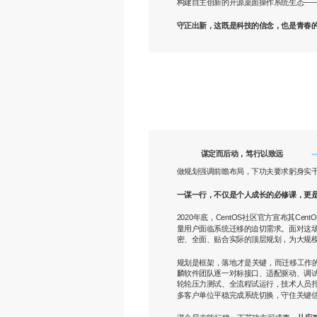
构建自主创新的开源桌面操作系统生态—
守正出新，这既是科技的信念，也是青春
谋定而后动，笃行以致远
做规划强调前瞻布局，下功夫要求躬身实
一谋一行，不仅是个人成长的必修课，更
2020年底，CentOS社区官方宣布其
量用户面临系统迁移的迫切需求。面对这
密、全面、贴合实际的顶层规划，为大规模C
规划是框架，落地才是关键，而迁移工作的
麟软件团队逐一对标接口、适配驱动、调
轮轮压力测试、全流程试运行，技术人员
多客户单位平稳完成系统切换，守住关键