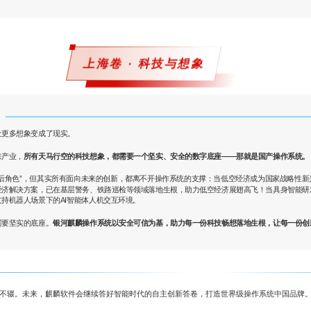
上海卷 · 科技与想象
让更多想象变成了现实。
来产业，
所有天马行空的科技想象，
都需要一个坚实、安全的数字底座——那就是国产操作系统。
后角色”，但其实所有面向未来的创新，都离不开操作系统的支撑：当低空经济成为国家战略性
经济解决方案，已在基层警务、铁路巡检等领域落地生根，助力低空经济展翅高飞！当具身智能研
持机器人场景下的AI智能体人机交互环境。
需要坚实的底座。
银河麒麟操作系统以安全可信为基，助力每一份科技畅想落地生根，让每一份创
不辍。未来，麒麟软件会继续答好智能时代的自主创新答卷，打造世界级操作系统中国品牌