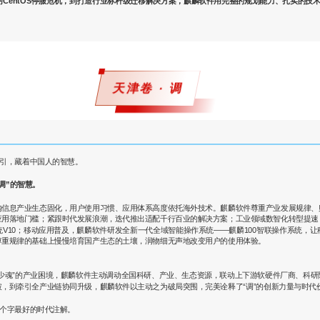
对CentOS停服危机，到打造行业标杆级迁移解决方案，麒麟软件用完整的规划能力、扎实的技
天津卷 · 调
牵引，藏着中国人的智慧。
调”的智慧。
内信息产业生态固化，用户使用习惯、应用体系高度依托海外技术。麒麟软件尊重产业发展规律、
应用落地门槛；紧跟时代发展浪潮，迭代推出适配千行百业的解决方案；工业领域数智化转型提速
V10；移动应用普及，麒麟软件研发全新一代全域智能操作系统——麒麟100智联操作系统，
尊重规律的基础上慢慢培育国产生态的土壤，润物细无声地改变用户的使用体验。
芯少魂”的产业困境，麒麟软件主动调动全国科研、产业、生态资源，联动上下游软硬件厂商、科
，到牵引全产业链协同升级，麒麟软件以主动之为破局突围，完美诠释了“调”的创新力量与时代
这个字最好的时代注解。