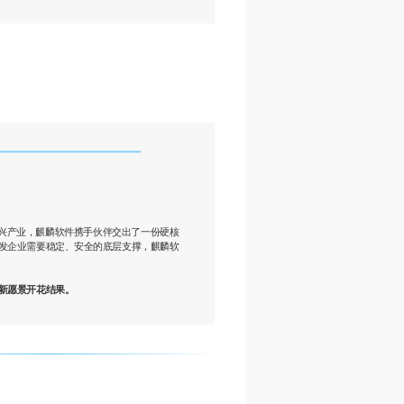
新兴产业，麒麟软件携手伙伴交出了一份硬核
发企业需要稳定、安全的底层支撑，麒麟软
新愿景开花结果。
。