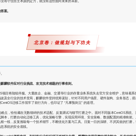
—没有守住自主本源的定力，就没有这些面向未来的革新。
的答案。
北京卷：做规划与下功夫
干。
是麒麟软件应对行业挑战、攻克技术难题的行事准则。
CentOS项目将陆续停服。大量政企、金融、交通等行业的存量业务系统失去官方安全维护，意味
场波及全行业的技术变局，麒麟软件坚持统筹谋划，针对不同用户场景、硬件架构、业务形态，搭
entOS迁移工作筑牢了前行方向，也印证了 “凡事预则立” 的道理。
难点，恰恰藏在无数细碎的技术适配、反复调试与细节打磨之中。面对不同版本CentOS系统
试脚本，打磨自动化迁移工具，优化策略引擎，实现应用环境、安全策略、数据配置的精准映射。
扎根一线，反复推敲每一个技术细节，不断优化方案与工具。日复一日的深耕、不厌其烦的打磨，
信息系统的安全底线。