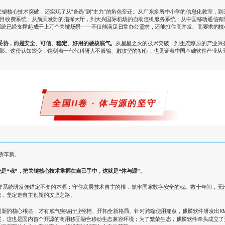
键核心技术突破，还实现了从“备选”到“主力”的角色变迁。从广东多所中小学的信息化教室，
项目收费系统；从航天发射的指挥大厅，到大兴国际机场的自助值机服务系统；从中国移动通信
系统已经支撑起成千上万个关键场景——不仅能满足日常办公需求，还能扛住高并发、高要求的核
的妥协，而是安全、可信、稳定、好用的硬核底气。
从星星之火的技术突破，到生态燎原的产业兴
缩影。这份认知蜕变，镌刻着一代代科研人不服输、敢攻坚的初心，也见证着中国基础软件产业从
全国II卷 · 体与源的坚守
不断革新。
是“魂”，把关键核心技术掌握在自己手中，这就是“体与源”。
作系统研发便锚定不变的本源：守住底层技术自主的根，筑牢国家数字安全的魂。数十年间，无
松，坚定走自主创新的攻坚之路。
新的核心根基，才有底气突破行业桎梏、开拓全新格局。针对跨端使用痛点，麒麟软件研发出K
案，这也是国内首个开源的商用移固融合移动生态兼容环境；为了繁荣生态，麒麟软件牵头成立了