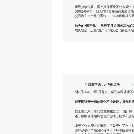
历经持续深耕，国产操作系统不仅实现了关
360服务平台，到大湾区黄茅海跨海通道
交易所主生产核心系统……银河麒麟操作
如今的“国产化”，早已不是退而求其次
成长轨迹，正是“国产化”词义迭代的生动
守自主本源，开革新之局
“体”是根本，“源”是起点，坚守本源才能
对于网络安全和信息化产业来说，操作系统
自上世纪八十年代自主探索起步，国产操
难，麒麟软件始终咬住关键核心技术不放
坚守初心方能大胆革新。正是守住了自主创
统产品提供了高效的移动运行环境解决方