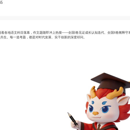
5
着各地语文科目落幕，作文题随即冲上热搜——全国I卷见证成长认知迭代、全国II卷阐释
的共生。每一道考题，都是对时代发展、实干创新的深度叩问
。