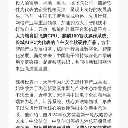
投入的宝地、福地、重地，以飞腾公司、麒麟软
件为代表的企业扎根天津，呈现出良好的发展势
头。当前，中国电子聚焦集成电路、先进计算、
网信产业等重点领域，加速拥抱人工智能技术，
打造自主、开放、智能的计算平台和信息平台，
大力培育以飞腾CPU、麒麟100智联操作系统、
长城AI PC为代表的自主安全软硬件产品，
筑牢
智能产业发展根基，赋能千行百业数字化、智能
化发展。面向未来，中国电子将持续深化产学研
用交流碰撞、凝聚智慧共识，共同推动我国网信
事业高质量发展。
魏树松表示，天津作为北方先进计算产业高地，
始终致力于为创新要素集聚与产业生态培育提供
丰沃土壤。近年来，天津与中国电子全面布局高
端算力芯片、计算系统、核心算法等领域，形成
了以先进计算为核心的软硬件自主创新生态体
系。他介绍，自2024年双方签署新一轮战略协议
以来，中软信创、中资信创等标志性总部项目相
继落地，
银河麒麟操作系统、飞腾A1000等重磅