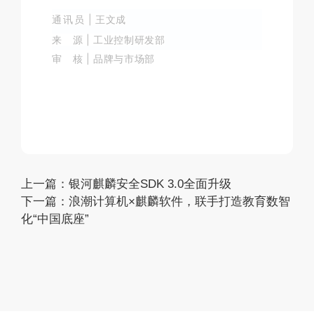
通讯员
| 王文成
来 源
|
工业控制研发部
审 核
| 品牌与市场部
上一篇：
银河麒麟安全SDK 3.0全面升级
下一篇：
浪潮计算机×麒麟软件，联手打造教育数智
化“中国底座”