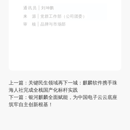
通讯员
|
刘坤鹏
来 源
|
党群工作部（公司团委）
审 核
|
品牌与市场部
上一篇：
关键民生领域再下一城：麒麟软件携手珠
海人社完成全栈国产化标杆实践
下一篇：
银河麒麟全面赋能，为中国电子云云底座
筑牢自主创新根基！