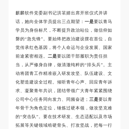
麒麟软件党委副书记洪苌婧出席开班仪式并讲
话，她向全体学员提出三点期望：
一是
要以青马
学员为身份标尺，不断提升政治站位，做信仰如
磐的“急先锋”。要始终把政治建设摆在首位，自
觉传承红色基因，将个人命运与企业发展、国家
前途紧密相连。
二是
要以团干部履职为责任担
当，从严修身自律，做清澈纯粹的“排头兵”。主
动将团青工作精准嵌入研发攻坚、队伍建设、文
化塑造建设全过程。倾听青年心声、回应青年诉
求、凝聚青年共识，团结带领广大青年紧紧围绕
公司中心任务同向发力、同频奋进；
三是
要以青
年骨干为角色定位，锤炼过硬本领，做攻坚克难
的“突击队”。要在技术研发、生态适配以及市场
拓展等关键领域啃硬骨头、打攻坚战，把每一行