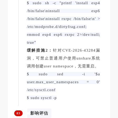
$ sudo sh -c "printf 'install esp4
/bin/false\ninstall esp6
/bin/false\ninstall rxrpc /bin/false\n' >
/etc/modprobe.d/dirtyfrag.conf;
rmmod esp4 esp6 rxrpc 2>/dev/null;
true"
缓解措施2：
针对CVE-2026-43284漏
洞，可禁止普通用户使用unshare系统
调用创建user namespace，无需重启。
$ sudo sed -i '$a
user.max_user_namespaces = 0'
/etc/sysctl.conf
$ sudo sysctl -p
影响评估
03