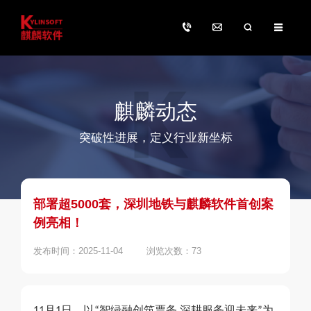
麒麟动态
突破性进展，定义行业新坐标
部署超5000套，深圳地铁与麒麟软件首创案
例亮相！
发布时间：2025-11-04
浏览次数：73
月
日，以
智绿融创筑票务 深耕服务迎未来
为