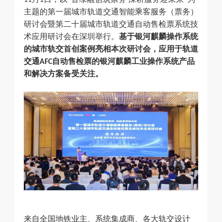
11
1
“
”
主题的第一届城市轨道交通智能乘客服务（票务）
研讨会暨第二十届城市轨道交通自动售检票系统技
术应用研讨会在深圳举行。
基于银河麒麟操作系统
的城市轨交
首创
案例亮相本次研讨会，应用于轨道
交通
自动售检票的银河麒麟工业操作系统产品
AFC
和解决方案备受关注。
来自全国地铁业主、系统集成商、各大轨交设计