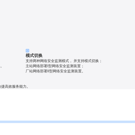
模式切换
支持两种网络安全监测模式， 并支持模式切换；
集。
主站网络部署I型网络安全监测装置；
厂站网络部署II型网络安全监测装置。
快捷高效服务能力。