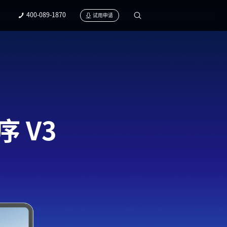
400-089-1870
试用申请
 V3