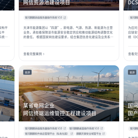
网信资源池建设项目
DC
银河麒麟高级服务器操作系统 V10
银河麒
架构平
天津市能源集团以“四源”，即电源、气源、热源、新能源为主营
为应对
云平
业务，承担着保障该市能源安全稳定供应和推动能源结构调整优化
应链安
系统验
的重任。 根据国家网信建设要求，结合集团信息化建设及业务系统
统（D
与资源
的发展需求，拟定集团网信建设规划方案，通过“统一规划、重要
业控制
基础设
先行、分段实施、按需扩展”的方式，集团计划用五年时间稳步推
的安全
进总部及所属单位国产自主化建设工作。
系架构
查看完整案例
查看完
对操作
能源
能源
某省电网企业
国
网信终端运维管控工程建设项目
国
银河麒麟高级服务器操作系统 V10
银河麒麟桌面操作系统 V10
银河麒
银河麒麟软件商店管理平台（私有化版）
麒麟天御安全域管平台