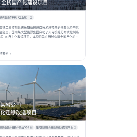
S 全栈国产化建设项目
麟桌面操作系统（工业版）
关键工业控制系统长期依赖进口技术所带来的依赖风险与供
全隐患，国内某大型能源集团启动了火电机组分布式控制系
CS）的自主化改造项目。本项目旨在通过构建全国产化的工
技术体系，从根本上突破技术垄断，保障能源生产核心环节
、稳定与自主创新。项目严格遵循国际通用的 ISA-95 工业体
，针对位于 L1 现场控制层的下位机控制器进行国产化应用，
整案例
系统的实时性、可靠性提出了极致严苛的要求。
网某省公司
产化迁移改造项目
麟高级服务器操作系统 V10
银河麒麟服务器迁移运维管理平台