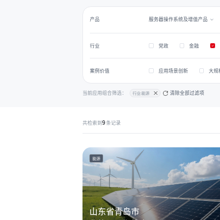
服务器操作系统及增值产品
产品
党政
金融
行业
应用场景创新
大规
案例价值
当前应用组合筛选：
清除全部过滤项
行业:能源
9
共检索到
条记录
能源
山东省青岛市