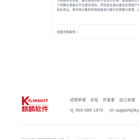
为构建安全创新、集约高效的数字化办公环境，某省集团公
了规模化桌面云平台建设项目。项目旨在通过建设全栈国产
信私有云，将传统分散的终端桌面进行集中化部署与管理，
提升数据安全防护水平、运维管理效率及资源弹性调度能力
查看完整案例
试用申请
论坛
开发者
出口合规
400-089-1870
support@ky