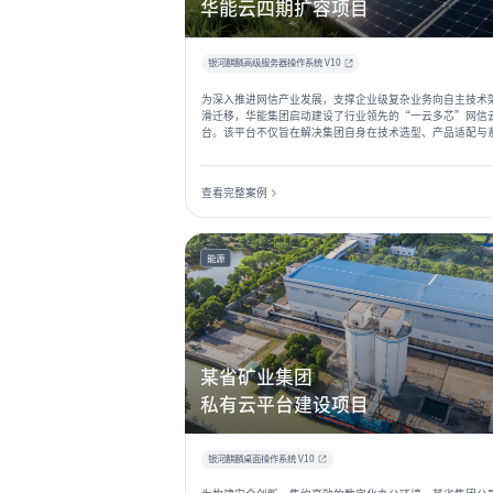
华能云四期扩容项目
银河麒麟高级服务器操作系统 V10
为深入推进网信产业发展，支撑企业级复杂业务向自主技术
滑迁移，华能集团启动建设了行业领先的“一云多芯”网信
台。该平台不仅旨在解决集团自身在技术选型、产品适配与
收中的核心痛点，更致力于打造一个开放共享的行业级验证
服务体系，为整个能源行业的数字化、自主化转型提供关键
施。
查看完整案例
能源
某省矿业集团
私有云平台建设项目
银河麒麟桌面操作系统 V10