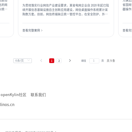
司启动
为满足
化的网
省国网
为贯彻落实行业网信产业建设要求，某省电网企业自 2020 年起已陆
以统一
器操作
续开展信息基础设施自主创新应用建设，网信桌面操作系统累计采
。
202
购数万套。目前，网信终端缺乏统一管控平台，在安全防护、外设
尽替”
及软件管控、漏洞修复等方面存在重大安全隐患。随着国产终端逐
步推广，基于国产操作系统的终端在集中化管理、安全管控、应用
分发等方面的需求日益迫切。因此，有必要建设集中域管平台和企
查看完整案例
查看完
业级软件商店，实现对国产终端的统一身份认证、运维管理、配置
下发、软件分发、系统更新及审计运营等。
共 9 条
前往
页
1
2
openKylin社区
联系我们
linos.cn