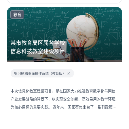
成效：所部署的终端设备在教学演示、课堂互动、资源访问等方
面，完全满足甚至超出了日常教学需求，有效支撑了学校数字化
教育
课堂模式的深化。 基于该校区升级实践的良好成效与充分验证，
集团将该试点经验提炼为可复制、可推广的标准化方案，采
取“纵向深化 + 横向辐射”的策略，将相关终端设备向集团内部
某市教育局区属各学校
其余校区和管委会管辖的其他学校进行全面推广。
信息科技教室建设项目
银河麒麟桌面操作系统（教育版）
本次信息化教室建设项目，是在国家大力推进教育数字化与网信
产业发展战略的背景下，以实现安全创新、高效易用的教学环境
为核心目标的重要实践。 近年来，国家密集出台了一系列政策，
明确要求加快教育行业技术体系升级进程。教育部等六部门明确
提出，到 2025 年要完成教育新型基础设施的系统性升级改造，覆