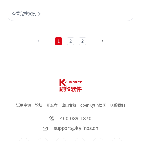
学等薄弱学校的基本办学条件，进行设备的更新迭代，进一步加
查看完整案例
强薄弱学校的教育教学基础设施升级改造建设。
1
2
3
试用申请
论坛
开发者
出口合规
openKylin社区
联系我们
400-089-1870
support@kylinos.cn