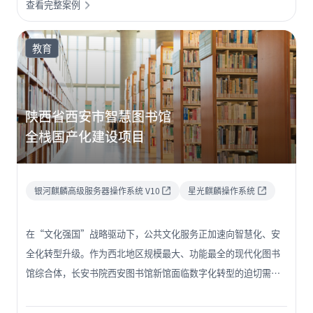
查看完整案例
盖数据中心、信息系统与办公终端。同时，教育部与国家版权局
联合推动软件正版化工作，要求至 2027 年底前，教育系统全面使
用正版操作系统、办公软件等基础软件，并明确中小学及高校自
教育
2025 年起率先开展相关试点。这些政策为教育行业数字化转型指
明了方向：即构建从底层硬件、操作系统到上层应用软件的全栈
自主技术体系，切实保障教育数据主权与网络安全。
陕西省西安市智慧图书馆
全栈国产化建设项目
银河麒麟高级服务器操作系统 V10
星光麒麟操作系统
在“文化强国”战略驱动下，公共文化服务正加速向智慧化、安
全化转型升级。作为西北地区规模最大、功能最全的现代化图书
馆综合体，长安书院西安图书馆新馆面临数字化转型的迫切需
求。传统图书馆服务模式已难以满足现代读者对便捷性、安全性
和体验感的需求。 与此同时，随着国家对信息安全的高度重视，