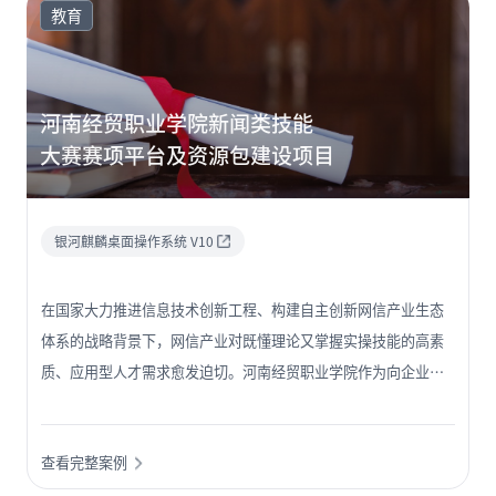
教育
河南经贸职业学院新闻类技能
大赛赛项平台及资源包建设项目
银河麒麟桌面操作系统 V10
在国家大力推进信息技术创新工程、构建自主创新网信产业生态
体系的战略背景下，网信产业对既懂理论又掌握实操技能的高素
质、应用型人才需求愈发迫切。河南经贸职业学院作为向企业输
出人才的主力军，与在操作系统领域具有深厚积累的麒麟软件携
手，以服务国家网信产业战略、赋能区域产业升级为核心导向，
查看完整案例
旨在通过深度产教融合，定向培养熟悉银河麒麟操作系统的系统
适配、运维与售后等领域专业人才，有效填补行业人才缺口，助