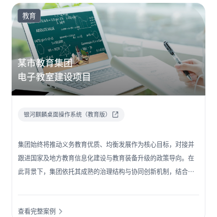
力国家网信产业生态在地方扎实落地生根。
教育
某市教育集团
电子教室建设项目
银河麒麟桌面操作系统（教育版）
集团始终将推动义务教育优质、均衡发展作为核心目标，对接并
跟进国家及地方教育信息化建设与教育装备升级的政策导向。在
此背景下，集团依托其成熟的治理结构与协同创新机制，结合自
身发展需求和特点，于 2024-2025 学年率先选定某校区作为试
点，系统性地启动了小学电子教室终端（教学用电脑）及教师办
查看完整案例
公电脑的自主创新更新迭代工作。该校区的试点工作取得了显著