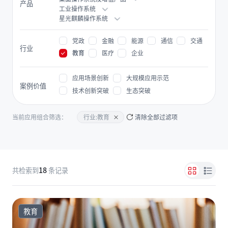
产品
工业操作系统
星光麒麟操作系统
党政
金融
能源
通信
交通
行业
教育
医疗
企业
应用场景创新
大规模应用示范
案例价值
技术创新突破
生态突破
当前应用组合筛选：
清除全部过滤项
行业:教育
18
共检索到
条记录
教育