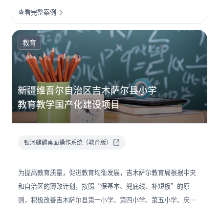
查看完整案例
图书馆作为公共文化服务的重要载体，亟需完成从操作系统到应
用软件的全栈技术体系升级，筑牢安全创新的技术底座。
教育
新疆维吾尔自治区吉木萨尔县小学
教育教学国产化建设项目
银河麒麟桌面操作系统（教育版）
为提高教育质量，促进教育均衡发展，吉木萨尔教育局根据中央
和自治区的薄改计划，按照“保基本、兜底线、补短板”的原
则，积极改善吉木萨尔县第一小学、第四小学、第五小学、庆阳
湖乡小学、新地乡小学、泉子街镇小学、大有乡小学、老台乡小