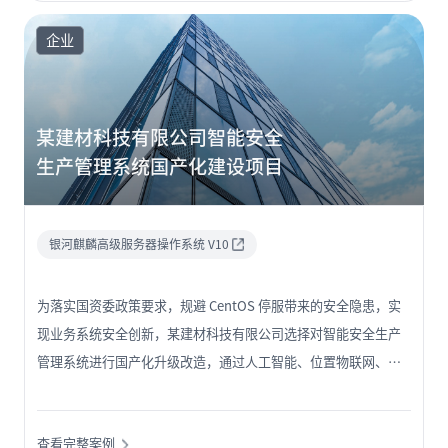
实现随时随地云上办公，打造“云、管、端”一体化的安全防护
体系，在满足网信要求的同时，全面保障水务集团的业务安全与
企业
数据安全。
某建材科技有限公司智能安全
生产管理系统国产化建设项目
银河麒麟高级服务器操作系统 V10
为落实国资委政策要求，规避 CentOS 停服带来的安全隐患，实
现业务系统安全创新，某建材科技有限公司选择对智能安全生产
管理系统进行国产化升级改造，通过人工智能、位置物联网、
4G/5G 移动视频、三维可视化等先进技术与安全业务相结合，运
用“人机协同”的新型管理模式，能够实时监管高风险作业过
查看完整案例
程、厂区安全状态和设备运行安全，解决了安全管理标准化、规