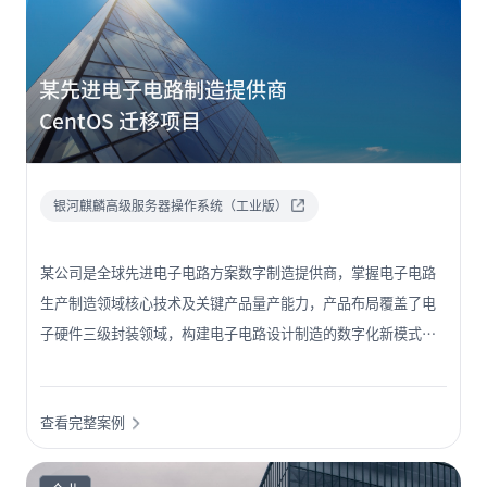
核心技术、赋能成效、社会贡献和可持续发展五个维度共 21 项指
标。该集团的“工业互联网平台”凭借多年积累成功入选。 本次
平台扩容采用“国产化应用 + 新技术升级”双轨路线，在解决安
某先进电子电路制造提供商
全问题的同时，依托云计算、大数据等技术对现有系统进行改
CentOS 迁移项目
造，有助于整合老旧分散系统，打破信息孤岛。
银河麒麟高级服务器操作系统（工业版）
某公司是全球先进电子电路方案数字制造提供商，掌握电子电路
生产制造领域核心技术及关键产品量产能力，产品布局覆盖了电
子硬件三级封装领域，构建电子电路设计制造的数字化新模式，
为客户提供了从设计到测试交付的高价值整体解决方案。该公司
在业务使用场景中大量使用了 CentOS 操作系统、应用软件、核
查看完整案例
心开发组件等，核心技术风险大，基础软件面临断供风险，需要
寻找替代方案，解决业务连续性问题。