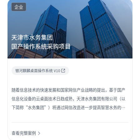
企业
天津市水务集团
国产操作系统采购项目
银河麒麟桌面操作系统 V10
随着信息技术的快速发展和国家网信产业战略的提出，基于国产
信息化设备的云桌面技术日趋成熟，天津水务集团有限公司（以
下简称“水务集团”）将通过网信改造进一步提高智慧水务的安
全性、可靠性，发挥自主创新建设工作在加快企业数字化转型、
赋能增效方面的重要作用；水务集团拟以云计算和桌面虚拟化架
查看完整案例
构替代传统电脑，以提升集团办公电脑维护使用效率与安全性，