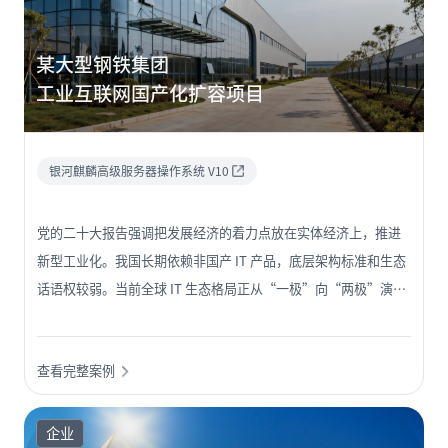
某大型钢铁集团
工业互联网国产化扩容项目
银河麒麟高级服务器操作系统 V10
党的二十大报告强调把发展经济的着力点放在实体经济上，推进
新型工业化。我国长期依赖非国产 IT 产品，底层架构标准和生态
话语权较弱。当前全球 IT 生态格局正从“一极”向“两极”演
变，我国正逐步构建自主的 IT 底层架构和标准，这成为自主创新
的发展方向。某大型钢铁集团作为特大型央企，其信息化自主创
查看完整案例
新关乎国家关键行业信息安全。 “双跨”平台体现了国内工业互
联网最高水平，肩负着推动制造业高质量发展和国际化的重任。
目前国家认证的“双跨”平台仅 51 家，遴选重点围绕资源管理、
企业