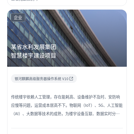
范化、刚性化的问题，有力促进企业安全管理水平从本质上提
升，实现业务系统安全创新。
企业
某省水利发展集团
智慧楼宇建设项目
银河麒麟高级服务器操作系统 V10
传统楼宇依赖人工管理，存在能耗高、设备维护不及时、安防响
应慢等问题，运营成本居高不下。物联网（IoT）、5G、人工智能
（AI）、大数据等技术的成熟，为楼宇设备互联、数据实时分析
和智能决策提供了可能。全球“双碳”政策要求降低建筑能耗，
同时企业和用户对办公 / 居住环境的安全性、舒适性、便捷性需