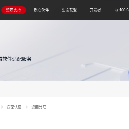
圈俱乐部
用分发
伴动态
原生开发招募
工具下载
适配驱动查询
教育运管监控联盟
适配知识库
生态解决方案
适配技术文档
软件仓库
400-0
资源支持
麒心伙伴
生态联盟
开发者
麟软件适配服务
适配认证
退回处理