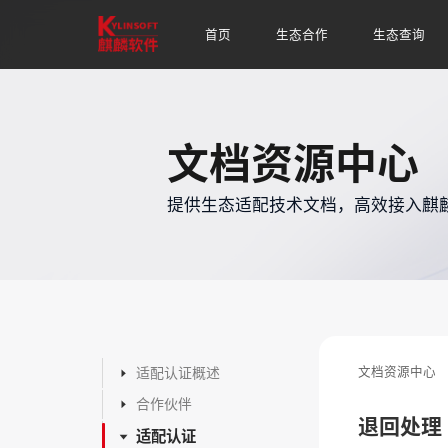
成为伙伴
生态兼容清单
生态标准规范
伙伴指南
麒麟安全生态联盟
开发者平台
适配申请
伙伴权益
文档中心
适配证书查询
镜像下载
机具生态
应
伙
首页
生态合作
生态查询
文档资源中心
提供生态适配技术文档，高效接入麒
文档资源中心
适配认证概述
合作伙伴
退回处理
适配认证