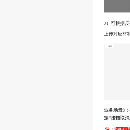
2）可根据
上传对应材
业务场景3
定”按钮取
注：请谨慎