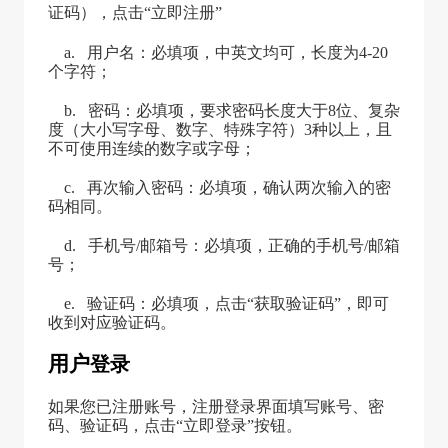
证码），点击“立即注册”
a. 用户名：必填项，中英文均可，长度为4-20
个字符；
b. 密码：必填项，要求密码长度大于8位、复杂
度（大小写字母、数字、特殊字符）3种以上，且
不可使用连续的数字或字母；
c. 再次输入密码：必填项，确认两次输入的密
码相同。
d. 手机号/邮箱号：必填项，正确的手机号/邮箱
号；
e. 验证码：必填项，点击“获取验证码”，即可
收到对应验证码。
用户
登录
如果您已注册账号，注册登录界面填写账号、密
码、验证码，点击“立即登录”按钮。