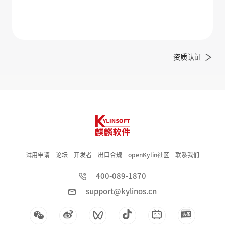
资质认证
试用申请
论坛
开发者
出口合规
openKylin社区
联系我们
400-089-1870
support@kylinos.cn